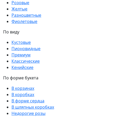
Розовые
Желтые
Разноцветные
Фиолетовые
По виду
Кустовые
Пионовидные
Премиум
Классические
Кенийские
По форме букета
В корзинах
В коробках
В форме сердца
В шляпных коробках
Недорогие розы