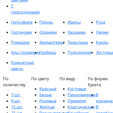
цветами
С
подсолнухами
Гипсофила
Пионы
Ирисы
Роза
Гортензии
Орхидеи
Гвоздики
Лилии
Ромашки
Хризантемы
Тюльпаны
Каллы
Альстромерии
Герберы
Подсолнухи
Эустомы
Комнатные
цветы
По
По цвету
По виду
По форме
количеству
букета
Красные
Кустовые
7 шт.
Белые
Пионовидные
В
9 шт.
Розовые
Премиум
корзина
15 шт.
Желтые
Классические
В