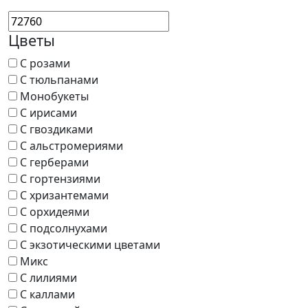
Цветы
С розами
С тюльпанами
Монобукеты
С ирисами
С гвоздиками
С альстромериями
С герберами
С гортензиями
С хризантемами
С орхидеями
С подсолнухами
С экзотическими цветами
Микс
С лилиями
С каллами