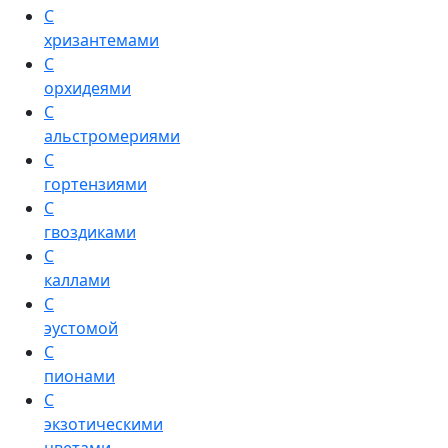
С
хризантемами
С
орхидеями
С
альстромериями
С
гортензиями
С
гвоздиками
С
каллами
С
эустомой
С
пионами
С
экзотическими