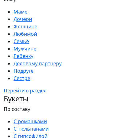
Маме
Дочери
Женщине
Любимой
Семье
Мужчине
Ребенку
Деловому партнеру
Подруге
Сестре
Перейти в раздел
Букеты
По составу
С ромашками
С тюльпанами
С гипсофилой