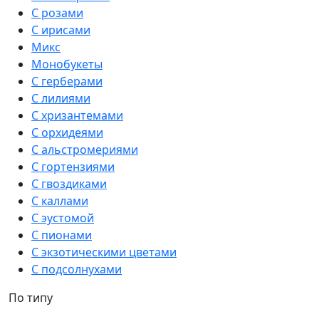
С розами
С ирисами
Микс
Монобукеты
С герберами
С лилиями
С хризантемами
С орхидеями
С альстромериями
С гортензиями
С гвоздиками
С каллами
С эустомой
С пионами
С экзотическими цветами
С подсолнухами
По типу