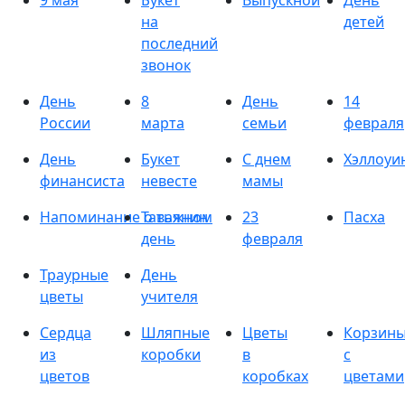
9 мая
Букет
Выпускной
День
на
детей
последний
звонок
День
8
День
14
России
марта
семьи
февраля
День
Букет
С днем
Хэллоуи
финансиста
невесте
мамы
Напоминание о важном
Татьянин
23
Пасха
день
февраля
Траурные
День
цветы
учителя
Сердца
Шляпные
Цветы
Корзин
из
коробки
в
с
цветов
коробках
цветами