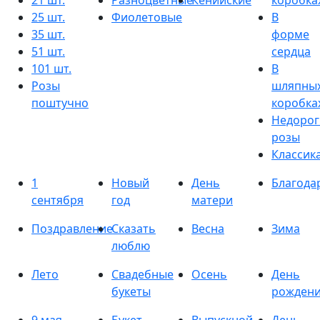
21 шт.
Разноцветные
Кенийские
коробка
25 шт.
Фиолетовые
В
35 шт.
форме
51 шт.
сердца
101 шт.
В
Розы
шляпны
поштучно
коробка
Недорог
розы
Классик
1
Новый
День
Благода
сентября
год
матери
Поздравление
Сказать
Весна
Зима
люблю
Лето
Свадебные
Осень
День
букеты
рожден