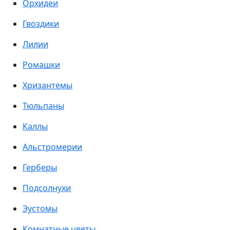
Орхидеи
Гвоздики
Лилии
Ромашки
Хризантемы
Тюльпаны
Каллы
Альстромерии
Герберы
Подсолнухи
Эустомы
Комнатные цветы