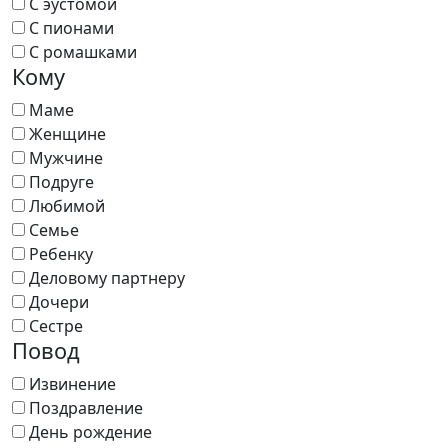
С эустомой
С пионами
С ромашками
Кому
Маме
Женщине
Мужчине
Подруге
Любимой
Семье
Ребенку
Деловому партнеру
Дочери
Сестре
Повод
Извинение
Поздравление
День рождение