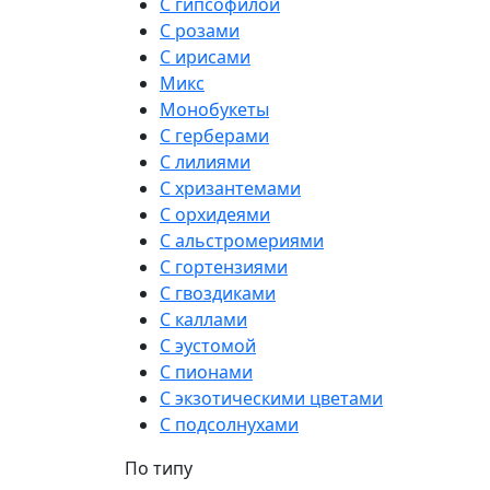
С гипсофилой
С розами
С ирисами
Микс
Монобукеты
С герберами
С лилиями
С хризантемами
С орхидеями
С альстромериями
С гортензиями
С гвоздиками
С каллами
С эустомой
С пионами
С экзотическими цветами
С подсолнухами
По типу