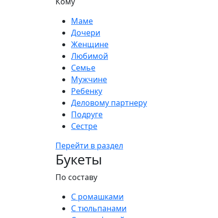
Кому
Маме
Дочери
Женщине
Любимой
Семье
Мужчине
Ребенку
Деловому партнеру
Подруге
Сестре
Перейти в раздел
Букеты
По составу
С ромашками
С тюльпанами