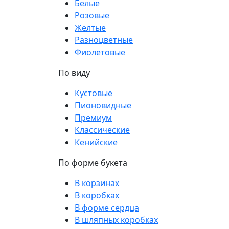
Белые
Розовые
Желтые
Разноцветные
Фиолетовые
По виду
Кустовые
Пионовидные
Премиум
Классические
Кенийские
По форме букета
В корзинах
В коробках
В форме сердца
В шляпных коробках