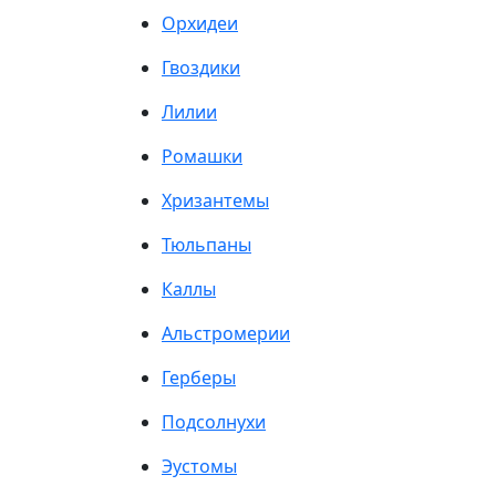
Орхидеи
Гвоздики
Лилии
Ромашки
Хризантемы
Тюльпаны
Каллы
Альстромерии
Герберы
Подсолнухи
Эустомы