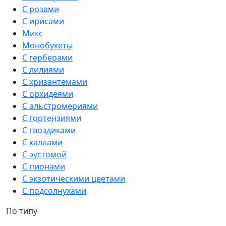
С розами
С ирисами
Микс
Монобукеты
С герберами
С лилиями
С хризантемами
С орхидеями
С альстромериями
С гортензиями
С гвоздиками
С каллами
С эустомой
С пионами
С экзотическими цветами
С подсолнухами
По типу