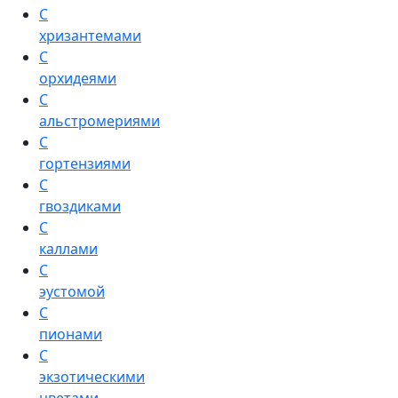
С
хризантемами
С
орхидеями
С
альстромериями
С
гортензиями
С
гвоздиками
С
каллами
С
эустомой
С
пионами
С
экзотическими