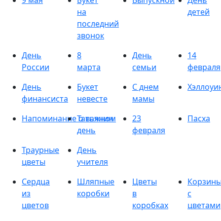
9 мая
Букет
Выпускной
День
на
детей
последний
звонок
День
8
День
14
России
марта
семьи
февраля
День
Букет
С днем
Хэллоуи
финансиста
невесте
мамы
Напоминание о важном
Татьянин
23
Пасха
день
февраля
Траурные
День
цветы
учителя
Сердца
Шляпные
Цветы
Корзин
из
коробки
в
с
цветов
коробках
цветами