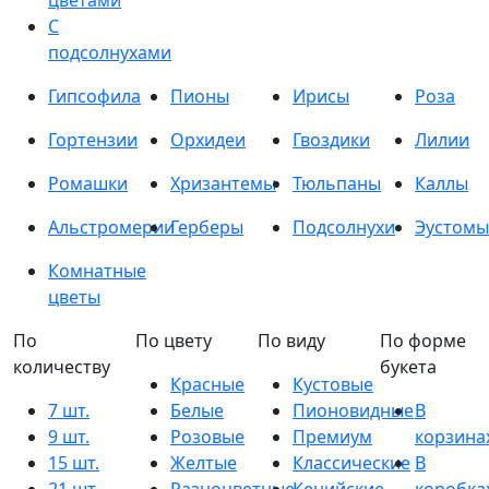
цветами
С
подсолнухами
Гипсофила
Пионы
Ирисы
Роза
Гортензии
Орхидеи
Гвоздики
Лилии
Ромашки
Хризантемы
Тюльпаны
Каллы
Альстромерии
Герберы
Подсолнухи
Эустомы
Комнатные
цветы
По
По цвету
По виду
По форме
количеству
букета
Красные
Кустовые
7 шт.
Белые
Пионовидные
В
9 шт.
Розовые
Премиум
корзина
15 шт.
Желтые
Классические
В