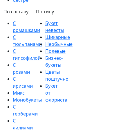
Сестре
По составу
По типу
С
Букет
ромашками
невесты
С
Шикарные
тюльпанами
Необычные
С
Полевые
гипсофилой
Бизнес-
С
букеты
розами
Цветы
С
поштучно
ирисами
Букет
Микс
от
Монобукеты
флориста
С
герберами
С
лилиями