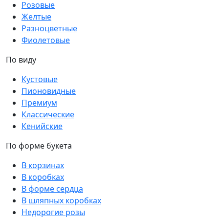
Розовые
Желтые
Разноцветные
Фиолетовые
По виду
Кустовые
Пионовидные
Премиум
Классические
Кенийские
По форме букета
В корзинах
В коробках
В форме сердца
В шляпных коробках
Недорогие розы