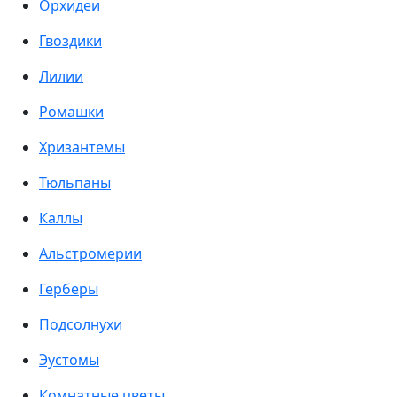
Орхидеи
Гвоздики
Лилии
Ромашки
Хризантемы
Тюльпаны
Каллы
Альстромерии
Герберы
Подсолнухи
Эустомы
Комнатные цветы