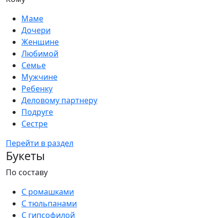
Маме
Дочери
Женщине
Любимой
Семье
Мужчине
Ребенку
Деловому партнеру
Подруге
Сестре
Перейти в раздел
Букеты
По составу
С ромашками
С тюльпанами
С гипсофилой