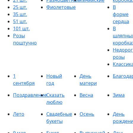
21 шт.
Разноцветные
Кенийские
коробка
25 шт.
Фиолетовые
В
35 шт.
форме
51 шт.
сердца
101 шт.
В
Розы
шляпны
поштучно
коробка
Недорог
розы
Классик
1
Новый
День
Благода
сентября
год
матери
Поздравление
Сказать
Весна
Зима
люблю
Лето
Свадебные
Осень
День
букеты
рожден