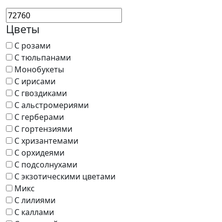
Цветы
С розами
С тюльпанами
Монобукеты
С ирисами
С гвоздиками
С альстромериями
С герберами
С гортензиями
С хризантемами
С орхидеями
С подсолнухами
С экзотическими цветами
Микс
С лилиями
С каллами