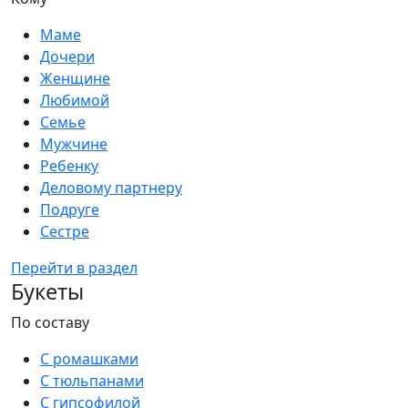
Маме
Дочери
Женщине
Любимой
Семье
Мужчине
Ребенку
Деловому партнеру
Подруге
Сестре
Перейти в раздел
Букеты
По составу
С ромашками
С тюльпанами
С гипсофилой