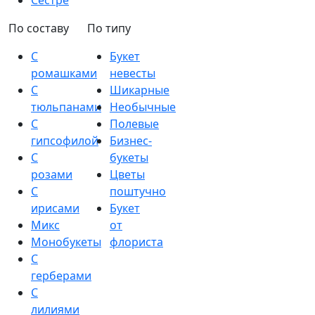
Сестре
По составу
По типу
С
Букет
ромашками
невесты
С
Шикарные
тюльпанами
Необычные
С
Полевые
гипсофилой
Бизнес-
С
букеты
розами
Цветы
С
поштучно
ирисами
Букет
Микс
от
Монобукеты
флориста
С
герберами
С
лилиями