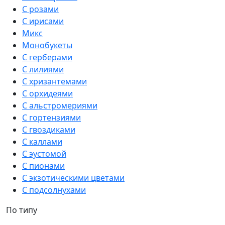
С розами
С ирисами
Микс
Монобукеты
С герберами
С лилиями
С хризантемами
С орхидеями
С альстромериями
С гортензиями
С гвоздиками
С каллами
С эустомой
С пионами
С экзотическими цветами
С подсолнухами
По типу