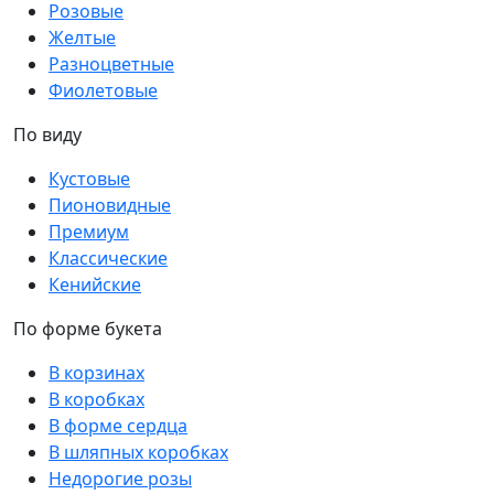
Розовые
Желтые
Разноцветные
Фиолетовые
По виду
Кустовые
Пионовидные
Премиум
Классические
Кенийские
По форме букета
В корзинах
В коробках
В форме сердца
В шляпных коробках
Недорогие розы