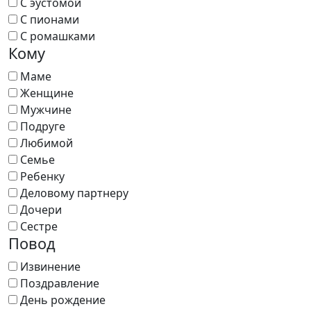
С эустомой
С пионами
С ромашками
Кому
Маме
Женщине
Мужчине
Подруге
Любимой
Семье
Ребенку
Деловому партнеру
Дочери
Сестре
Повод
Извинение
Поздравление
День рождение