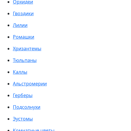
Орхидеи
Гвоздики
Лилии
Ромашки
Хризантемы
Тюльпаны
Каллы
Альстромерии
Герберы
Подсолнухи
Эустомы
Комнатные цветы