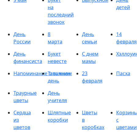
9 мая
Букет
Выпускной
День
на
детей
последний
звонок
День
8
День
14
России
марта
семьи
февраля
День
Букет
С днем
Хэллоуи
финансиста
невесте
мамы
Напоминание о важном
Татьянин
23
Пасха
день
февраля
Траурные
День
цветы
учителя
Сердца
Шляпные
Цветы
Корзин
из
коробки
в
с
цветов
коробках
цветами