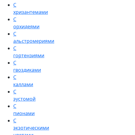
С
хризантемами
С
орхидеями
С
альстромериями
С
гортензиями
С
гвоздиками
С
каллами
С
эустомой
С
пионами
С
экзотическими