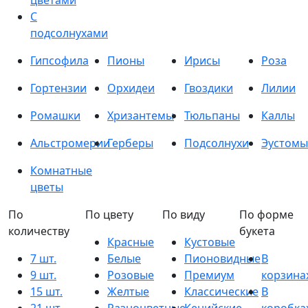
цветами
С
подсолнухами
Гипсофила
Пионы
Ирисы
Роза
Гортензии
Орхидеи
Гвоздики
Лилии
Ромашки
Хризантемы
Тюльпаны
Каллы
Альстромерии
Герберы
Подсолнухи
Эустомы
Комнатные
цветы
По
По цвету
По виду
По форме
количеству
букета
Красные
Кустовые
7 шт.
Белые
Пионовидные
В
9 шт.
Розовые
Премиум
корзина
15 шт.
Желтые
Классические
В