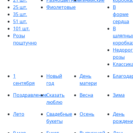
21 шт.
Разноцветные
Кенийские
коробка
25 шт.
Фиолетовые
В
35 шт.
форме
51 шт.
сердца
101 шт.
В
Розы
шляпны
поштучно
коробка
Недорог
розы
Классик
1
Новый
День
Благода
сентября
год
матери
Поздравление
Сказать
Весна
Зима
люблю
Лето
Свадебные
Осень
День
букеты
рожден