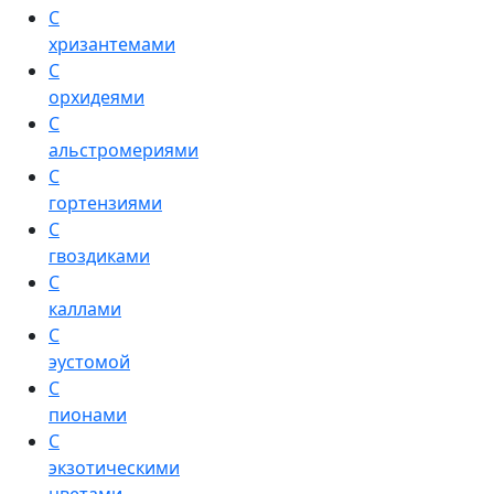
С
хризантемами
С
орхидеями
С
альстромериями
С
гортензиями
С
гвоздиками
С
каллами
С
эустомой
С
пионами
С
экзотическими