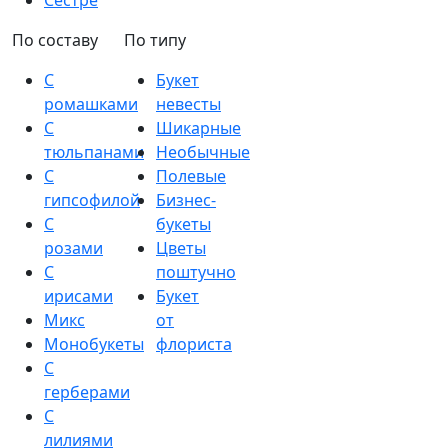
Сестре
По составу
По типу
С
Букет
ромашками
невесты
С
Шикарные
тюльпанами
Необычные
С
Полевые
гипсофилой
Бизнес-
С
букеты
розами
Цветы
С
поштучно
ирисами
Букет
Микс
от
Монобукеты
флориста
С
герберами
С
лилиями