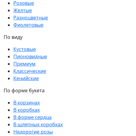
Розовые
Желтые
Разноцветные
Фиолетовые
По виду
Кустовые
Пионовидные
Премиум
Классические
Кенийские
По форме букета
В корзинах
В коробках
В форме сердца
В шляпных коробках
Недорогие розы