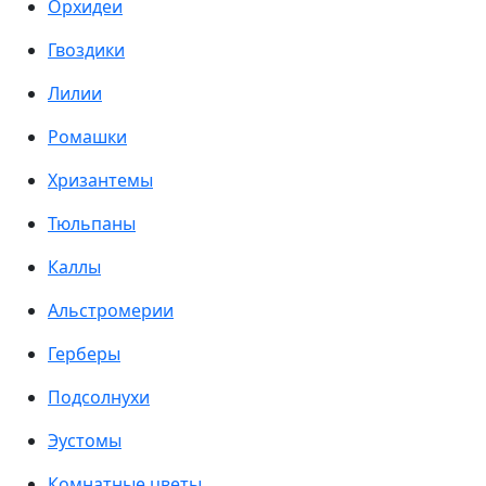
Орхидеи
Гвоздики
Лилии
Ромашки
Хризантемы
Тюльпаны
Каллы
Альстромерии
Герберы
Подсолнухи
Эустомы
Комнатные цветы