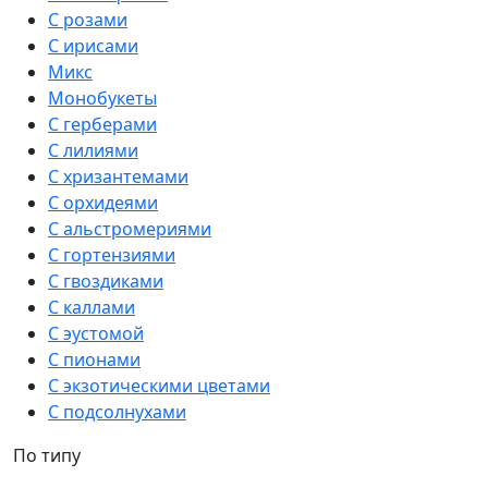
С розами
С ирисами
Микс
Монобукеты
С герберами
С лилиями
С хризантемами
С орхидеями
С альстромериями
С гортензиями
С гвоздиками
С каллами
С эустомой
С пионами
С экзотическими цветами
С подсолнухами
По типу