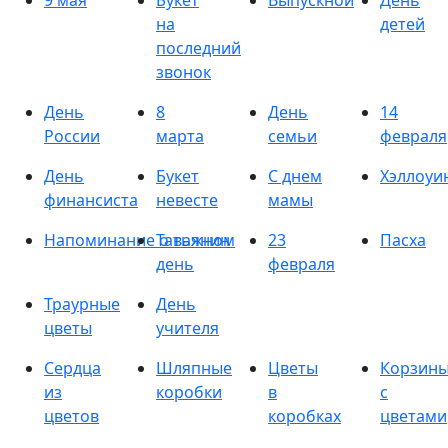
9 мая
Букет
Выпускной
День
на
детей
последний
звонок
День
8
День
14
России
марта
семьи
февраля
День
Букет
С днем
Хэллоуи
финансиста
невесте
мамы
Напоминание о важном
Татьянин
23
Пасха
день
февраля
Траурные
День
цветы
учителя
Сердца
Шляпные
Цветы
Корзин
из
коробки
в
с
цветов
коробках
цветами