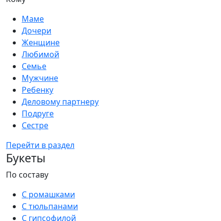
Маме
Дочери
Женщине
Любимой
Семье
Мужчине
Ребенку
Деловому партнеру
Подруге
Сестре
Перейти в раздел
Букеты
По составу
С ромашками
С тюльпанами
С гипсофилой