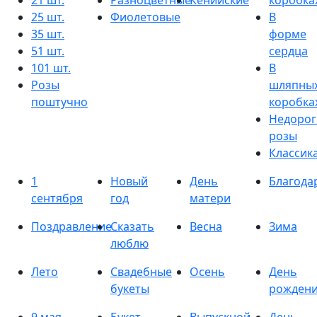
21 шт.
Разноцветные
Кенийские
коробка
25 шт.
Фиолетовые
В
35 шт.
форме
51 шт.
сердца
101 шт.
В
Розы
шляпны
поштучно
коробка
Недорог
розы
Классик
1
Новый
День
Благода
сентября
год
матери
Поздравление
Сказать
Весна
Зима
люблю
Лето
Свадебные
Осень
День
букеты
рожден