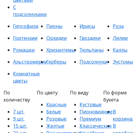
цветами
С
подсолнухами
Гипсофила
Пионы
Ирисы
Роза
Гортензии
Орхидеи
Гвоздики
Лилии
Ромашки
Хризантемы
Тюльпаны
Каллы
Альстромерии
Герберы
Подсолнухи
Эустомы
Комнатные
цветы
По
По цвету
По виду
По форме
количеству
букета
Красные
Кустовые
7 шт.
Белые
Пионовидные
В
9 шт.
Розовые
Премиум
корзина
15 шт.
Желтые
Классические
В