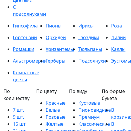
цветами
С
подсолнухами
Гипсофила
Пионы
Ирисы
Роза
Гортензии
Орхидеи
Гвоздики
Лилии
Ромашки
Хризантемы
Тюльпаны
Каллы
Альстромерии
Герберы
Подсолнухи
Эустомы
Комнатные
цветы
По
По цвету
По виду
По форме
количеству
букета
Красные
Кустовые
7 шт.
Белые
Пионовидные
В
9 шт.
Розовые
Премиум
корзина
15 шт.
Желтые
Классические
В