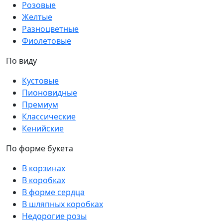
Розовые
Желтые
Разноцветные
Фиолетовые
По виду
Кустовые
Пионовидные
Премиум
Классические
Кенийские
По форме букета
В корзинах
В коробках
В форме сердца
В шляпных коробках
Недорогие розы