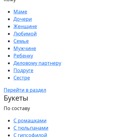
Маме
Дочери
Женщине
Любимой
Семье
Мужчине
Ребенку
Деловому партнеру
Подруге
Сестре
Перейти в раздел
Букеты
По составу
С ромашками
С тюльпанами
С гипсофилой