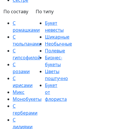
Сестре
По составу
По типу
С
Букет
ромашками
невесты
С
Шикарные
тюльпанами
Необычные
С
Полевые
гипсофилой
Бизнес-
С
букеты
розами
Цветы
С
поштучно
ирисами
Букет
Микс
от
Монобукеты
флориста
С
герберами
С
лилиями