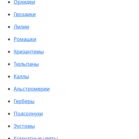
Орхидеи
Гвоздики
Лилии
Ромашки
Хризантемы
Тюльпаны
Каллы
Альстромерии
Герберы
Подсолнухи
Эустомы
Комнатные цветы