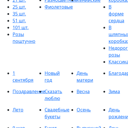
21 шт.
Разноцветные
Кенийские
коробка
25 шт.
Фиолетовые
В
35 шт.
форме
51 шт.
сердца
101 шт.
В
Розы
шляпны
поштучно
коробка
Недорог
розы
Классик
1
Новый
День
Благода
сентября
год
матери
Поздравление
Сказать
Весна
Зима
люблю
Лето
Свадебные
Осень
День
букеты
рожден