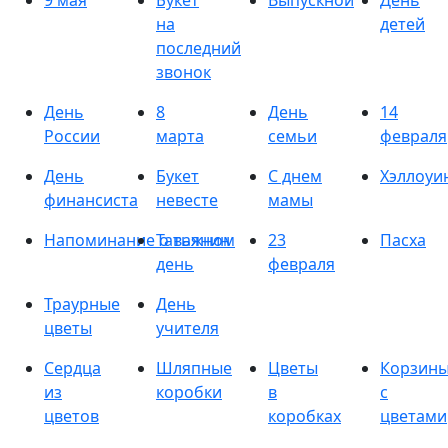
9 мая
Букет
Выпускной
День
на
детей
последний
звонок
День
8
День
14
России
марта
семьи
февраля
День
Букет
С днем
Хэллоуи
финансиста
невесте
мамы
Напоминание о важном
Татьянин
23
Пасха
день
февраля
Траурные
День
цветы
учителя
Сердца
Шляпные
Цветы
Корзин
из
коробки
в
с
цветов
коробках
цветами