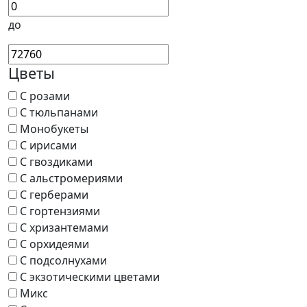
до
Цветы
С розами
С тюльпанами
Монобукеты
С ирисами
С гвоздиками
С альстромериями
С герберами
С гортензиями
С хризантемами
С орхидеями
С подсолнухами
С экзотическими цветами
Микс