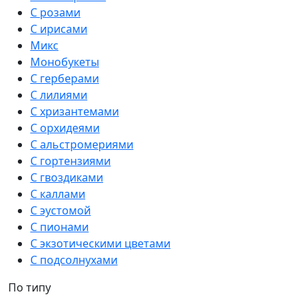
С розами
С ирисами
Микс
Монобукеты
С герберами
С лилиями
С хризантемами
С орхидеями
С альстромериями
С гортензиями
С гвоздиками
С каллами
С эустомой
С пионами
С экзотическими цветами
С подсолнухами
По типу