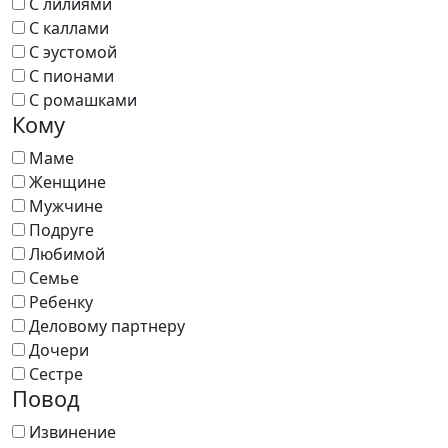
С лилиями
С каллами
С эустомой
С пионами
С ромашками
Кому
Маме
Женщине
Мужчине
Подруге
Любимой
Семье
Ребенку
Деловому партнеру
Дочери
Сестре
Повод
Извинение