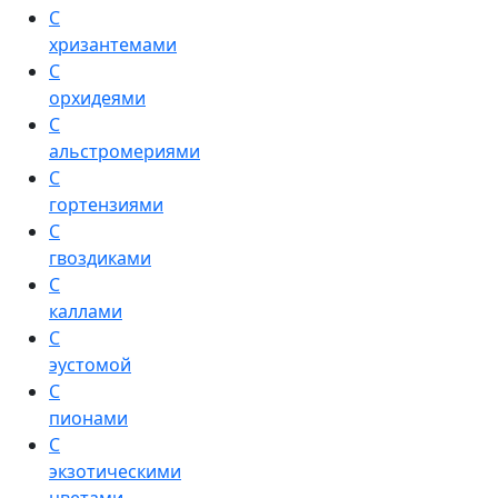
С
хризантемами
С
орхидеями
С
альстромериями
С
гортензиями
С
гвоздиками
С
каллами
С
эустомой
С
пионами
С
экзотическими