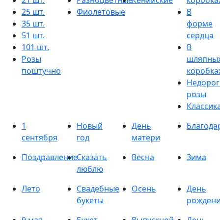
21 шт.
Разноцветные
Кенийские
коробка
25 шт.
Фиолетовые
В
35 шт.
форме
51 шт.
сердца
101 шт.
В
Розы
шляпны
поштучно
коробка
Недорог
розы
Классик
1
Новый
День
Благода
сентября
год
матери
Поздравление
Сказать
Весна
Зима
люблю
Лето
Свадебные
Осень
День
букеты
рожден