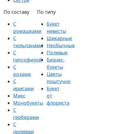
Сестре
По составу
По типу
С
Букет
ромашками
невесты
С
Шикарные
тюльпанами
Необычные
С
Полевые
гипсофилой
Бизнес-
С
букеты
розами
Цветы
С
поштучно
ирисами
Букет
Микс
от
Монобукеты
флориста
С
герберами
С
лилиями