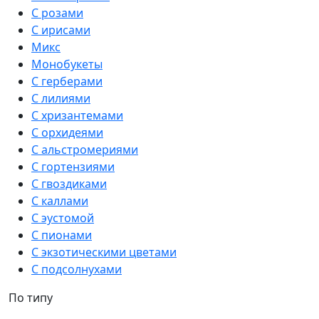
С розами
С ирисами
Микс
Монобукеты
С герберами
С лилиями
С хризантемами
С орхидеями
С альстромериями
С гортензиями
С гвоздиками
С каллами
С эустомой
С пионами
С экзотическими цветами
С подсолнухами
По типу