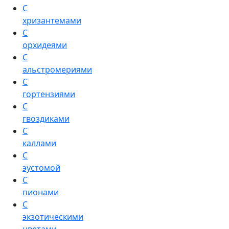
С
хризантемами
С
орхидеями
С
альстромериями
С
гортензиями
С
гвоздиками
С
каллами
С
эустомой
С
пионами
С
экзотическими