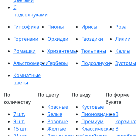
цветами
С
подсолнухами
Гипсофила
Пионы
Ирисы
Роза
Гортензии
Орхидеи
Гвоздики
Лилии
Ромашки
Хризантемы
Тюльпаны
Каллы
Альстромерии
Герберы
Подсолнухи
Эустомы
Комнатные
цветы
По
По цвету
По виду
По форме
количеству
букета
Красные
Кустовые
7 шт.
Белые
Пионовидные
В
9 шт.
Розовые
Премиум
корзина
15 шт.
Желтые
Классические
В