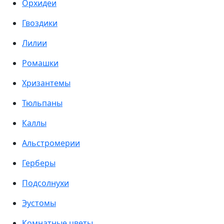
Орхидеи
Гвоздики
Лилии
Ромашки
Хризантемы
Тюльпаны
Каллы
Альстромерии
Герберы
Подсолнухи
Эустомы
Комнатные цветы