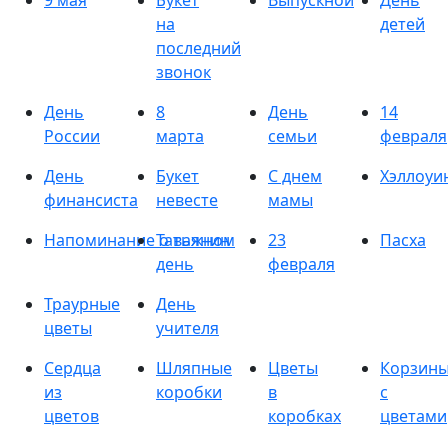
9 мая
Букет
Выпускной
День
на
детей
последний
звонок
День
8
День
14
России
марта
семьи
февраля
День
Букет
С днем
Хэллоуи
финансиста
невесте
мамы
Напоминание о важном
Татьянин
23
Пасха
день
февраля
Траурные
День
цветы
учителя
Сердца
Шляпные
Цветы
Корзин
из
коробки
в
с
цветов
коробках
цветами