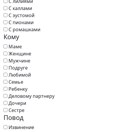
С лилиями
С каллами
С эустомой
С пионами
С ромашками
Кому
Маме
Женщине
Мужчине
Подруге
Любимой
Семье
Ребенку
Деловому партнеру
Дочери
Сестре
Повод
Извинение