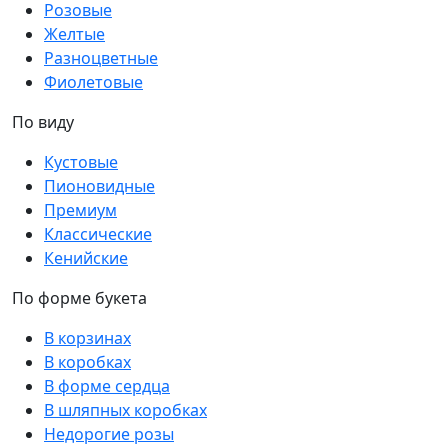
Розовые
Желтые
Разноцветные
Фиолетовые
По виду
Кустовые
Пионовидные
Премиум
Классические
Кенийские
По форме букета
В корзинах
В коробках
В форме сердца
В шляпных коробках
Недорогие розы