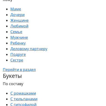
Маме
Дочери
Женщине
Любимой
Семье
Мужчине
Ребенку
Деловому партнеру
Подруге
Сестре
Перейти в раздел
Букеты
По составу
С ромашками
С тюльпанами
С гипсофилой