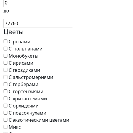
до
Цветы
С розами
С тюльпанами
Монобукеты
С ирисами
С гвоздиками
С альстромериями
С герберами
С гортензиями
С хризантемами
С орхидеями
С подсолнухами
С экзотическими цветами
Микс