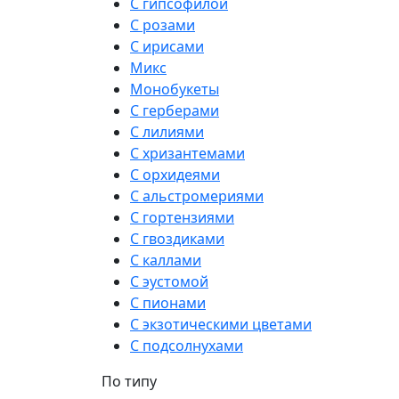
С гипсофилой
С розами
С ирисами
Микс
Монобукеты
С герберами
С лилиями
С хризантемами
С орхидеями
С альстромериями
С гортензиями
С гвоздиками
С каллами
С эустомой
С пионами
С экзотическими цветами
С подсолнухами
По типу