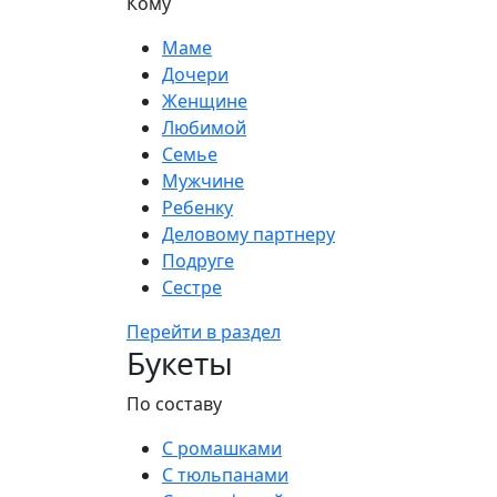
Кому
Маме
Дочери
Женщине
Любимой
Семье
Мужчине
Ребенку
Деловому партнеру
Подруге
Сестре
Перейти в раздел
Букеты
По составу
С ромашками
С тюльпанами