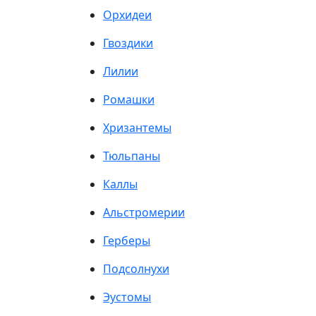
Орхидеи
Гвоздики
Лилии
Ромашки
Хризантемы
Тюльпаны
Каллы
Альстромерии
Герберы
Подсолнухи
Эустомы