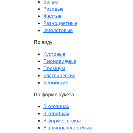
Белые
Розовые
Желтые
Разноцветные
Фиолетовые
По виду
Кустовые
Пионовидные
Премиум
Классические
Кенийские
По форме букета
В корзинах
В коробках
В форме сердца
В шляпных коробках