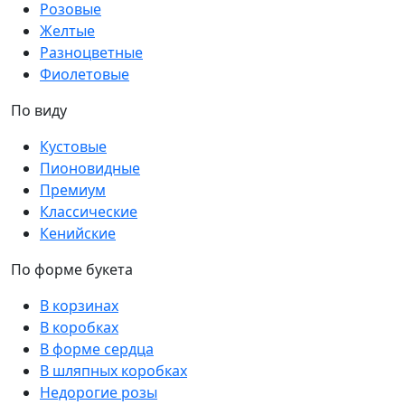
Розовые
Желтые
Разноцветные
Фиолетовые
По виду
Кустовые
Пионовидные
Премиум
Классические
Кенийские
По форме букета
В корзинах
В коробках
В форме сердца
В шляпных коробках
Недорогие розы