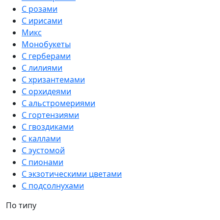
С розами
С ирисами
Микс
Монобукеты
С герберами
С лилиями
С хризантемами
С орхидеями
С альстромериями
С гортензиями
С гвоздиками
С каллами
С эустомой
С пионами
С экзотическими цветами
С подсолнухами
По типу