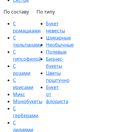
Сестре
По составу
По типу
С
Букет
ромашками
невесты
С
Шикарные
тюльпанами
Необычные
С
Полевые
гипсофилой
Бизнес-
С
букеты
розами
Цветы
С
поштучно
ирисами
Букет
Микс
от
Монобукеты
флориста
С
герберами
С
лилиями