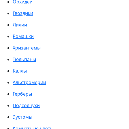
Орхидеи
Гвоздики
Лилии
Ромашки
Хризантемы
Тюльпаны
Каллы
Альстромерии
Герберы
Подсолнухи
Эустомы
Комнатные цветы