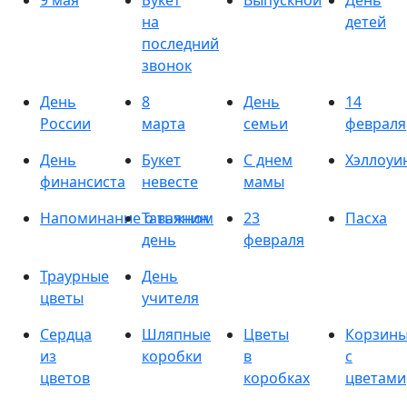
9 мая
Букет
Выпускной
День
на
детей
последний
звонок
День
8
День
14
России
марта
семьи
февраля
День
Букет
С днем
Хэллоуи
финансиста
невесте
мамы
Напоминание о важном
Татьянин
23
Пасха
день
февраля
Траурные
День
цветы
учителя
Сердца
Шляпные
Цветы
Корзин
из
коробки
в
с
цветов
коробках
цветами