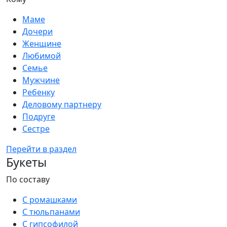
Маме
Дочери
Женщине
Любимой
Семье
Мужчине
Ребенку
Деловому партнеру
Подруге
Сестре
Перейти в раздел
Букеты
По составу
С ромашками
С тюльпанами
С гипсофилой