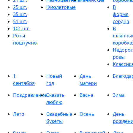
21 шт.
Разноцветные
Кенийские
коробка
25 шт.
Фиолетовые
В
35 шт.
форме
51 шт.
сердца
101 шт.
В
Розы
шляпны
поштучно
коробка
Недорог
розы
Классик
1
Новый
День
Благода
сентября
год
матери
Поздравление
Сказать
Весна
Зима
люблю
Лето
Свадебные
Осень
День
букеты
рожден