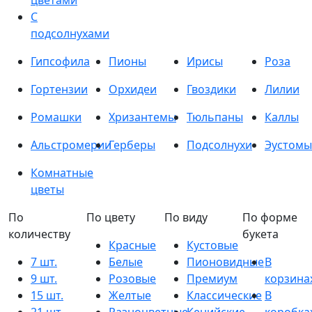
цветами
С
подсолнухами
Гипсофила
Пионы
Ирисы
Роза
Гортензии
Орхидеи
Гвоздики
Лилии
Ромашки
Хризантемы
Тюльпаны
Каллы
Альстромерии
Герберы
Подсолнухи
Эустомы
Комнатные
цветы
По
По цвету
По виду
По форме
количеству
букета
Красные
Кустовые
7 шт.
Белые
Пионовидные
В
9 шт.
Розовые
Премиум
корзина
15 шт.
Желтые
Классические
В