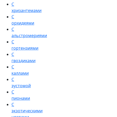
С
хризантемами
С
орхидеями
С
альстромериями
С
гортензиями
С
гвоздиками
С
каллами
С
эустомой
С
пионами
С
экзотическими