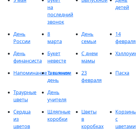
9 мая
Букет
Выпускной
День
на
детей
последний
звонок
День
8
День
14
России
марта
семьи
февраля
День
Букет
С днем
Хэллоуи
финансиста
невесте
мамы
Напоминание о важном
Татьянин
23
Пасха
день
февраля
Траурные
День
цветы
учителя
Сердца
Шляпные
Цветы
Корзин
из
коробки
в
с
цветов
коробках
цветами