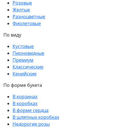
Розовые
Желтые
Разноцветные
Фиолетовые
По виду
Кустовые
Пионовидные
Премиум
Классические
Кенийские
По форме букета
В корзинах
В коробках
В форме сердца
В шляпных коробках
Недорогие розы