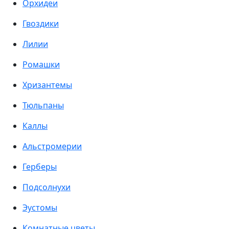
Орхидеи
Гвоздики
Лилии
Ромашки
Хризантемы
Тюльпаны
Каллы
Альстромерии
Герберы
Подсолнухи
Эустомы
Комнатные цветы