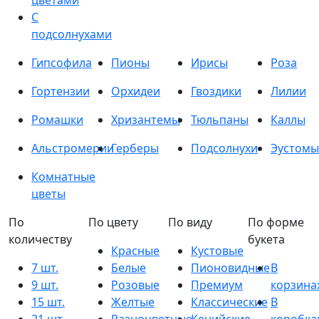
цветами
С
подсолнухами
Гипсофила
Пионы
Ирисы
Роза
Гортензии
Орхидеи
Гвоздики
Лилии
Ромашки
Хризантемы
Тюльпаны
Каллы
Альстромерии
Герберы
Подсолнухи
Эустомы
Комнатные
цветы
По
По цвету
По виду
По форме
количеству
букета
Красные
Кустовые
7 шт.
Белые
Пионовидные
В
9 шт.
Розовые
Премиум
корзина
15 шт.
Желтые
Классические
В