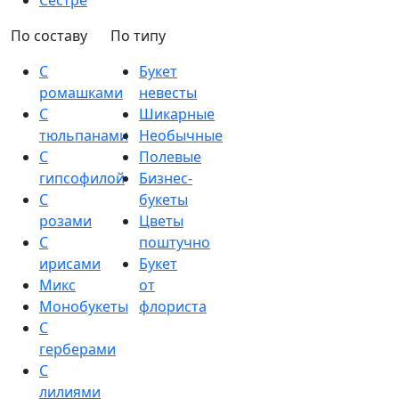
Сестре
По составу
По типу
С
Букет
ромашками
невесты
С
Шикарные
тюльпанами
Необычные
С
Полевые
гипсофилой
Бизнес-
С
букеты
розами
Цветы
С
поштучно
ирисами
Букет
Микс
от
Монобукеты
флориста
С
герберами
С
лилиями