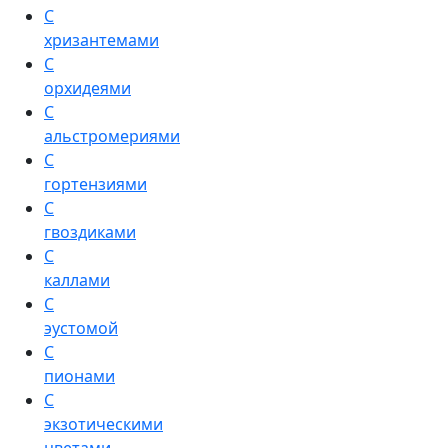
С
хризантемами
С
орхидеями
С
альстромериями
С
гортензиями
С
гвоздиками
С
каллами
С
эустомой
С
пионами
С
экзотическими