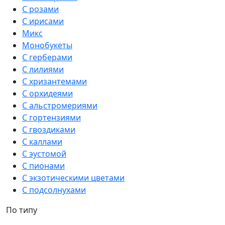
С розами
С ирисами
Микс
Монобукеты
С герберами
С лилиями
С хризантемами
С орхидеями
С альстромериями
С гортензиями
С гвоздиками
С каллами
С эустомой
С пионами
С экзотическими цветами
С подсолнухами
По типу