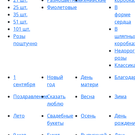
21 шт.
Разноцветные
Кенийские
коробка
25 шт.
Фиолетовые
В
35 шт.
форме
51 шт.
сердца
101 шт.
В
Розы
шляпны
поштучно
коробка
Недорог
розы
Классик
1
Новый
День
Благода
сентября
год
матери
Поздравление
Сказать
Весна
Зима
люблю
Лето
Свадебные
Осень
День
букеты
рожден