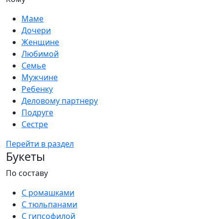
Маме
Дочери
Женщине
Любимой
Семье
Мужчине
Ребенку
Деловому партнеру
Подруге
Сестре
Перейти в раздел
Букеты
По составу
С ромашками
С тюльпанами
С гипсофилой