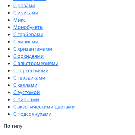
С розами
С ирисами
Микс
Монобукеты
С герберами
С лилиями
С хризантемами
С орхидеями
С альстромериями
С гортензиями
С гвоздиками
С каллами
С эустомой
С пионами
С экзотическими цветами
С подсолнухами
По типу