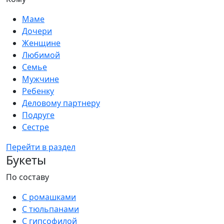
Маме
Дочери
Женщине
Любимой
Семье
Мужчине
Ребенку
Деловому партнеру
Подруге
Сестре
Перейти в раздел
Букеты
По составу
С ромашками
С тюльпанами
С гипсофилой