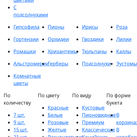
цветами
С
подсолнухами
Гипсофила
Пионы
Ирисы
Роза
Гортензии
Орхидеи
Гвоздики
Лилии
Ромашки
Хризантемы
Тюльпаны
Каллы
Альстромерии
Герберы
Подсолнухи
Эустомы
Комнатные
цветы
По
По цвету
По виду
По форме
количеству
букета
Красные
Кустовые
7 шт.
Белые
Пионовидные
В
9 шт.
Розовые
Премиум
корзина
15 шт.
Желтые
Классические
В