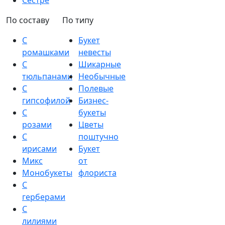
Сестре
По составу
По типу
С
Букет
ромашками
невесты
С
Шикарные
тюльпанами
Необычные
С
Полевые
гипсофилой
Бизнес-
С
букеты
розами
Цветы
С
поштучно
ирисами
Букет
Микс
от
Монобукеты
флориста
С
герберами
С
лилиями