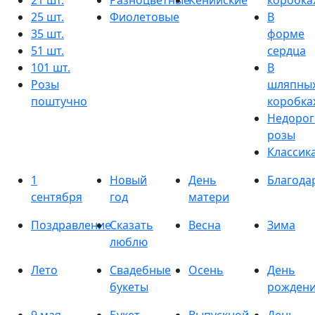
21 шт.
Разноцветные
Кенийские
коробка
25 шт.
Фиолетовые
В
35 шт.
форме
51 шт.
сердца
101 шт.
В
Розы
шляпны
поштучно
коробка
Недорог
розы
Классик
1
Новый
День
Благода
сентября
год
матери
Поздравление
Сказать
Весна
Зима
люблю
Лето
Свадебные
Осень
День
букеты
рожден