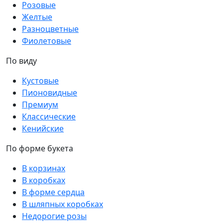
Розовые
Желтые
Разноцветные
Фиолетовые
По виду
Кустовые
Пионовидные
Премиум
Классические
Кенийские
По форме букета
В корзинах
В коробках
В форме сердца
В шляпных коробках
Недорогие розы