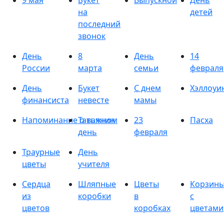
9 мая
Букет
Выпускной
День
на
детей
последний
звонок
День
8
День
14
России
марта
семьи
февраля
День
Букет
С днем
Хэллоуи
финансиста
невесте
мамы
Напоминание о важном
Татьянин
23
Пасха
день
февраля
Траурные
День
цветы
учителя
Сердца
Шляпные
Цветы
Корзин
из
коробки
в
с
цветов
коробках
цветами