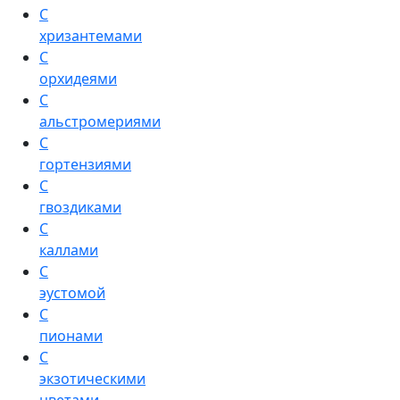
С
хризантемами
С
орхидеями
С
альстромериями
С
гортензиями
С
гвоздиками
С
каллами
С
эустомой
С
пионами
С
экзотическими