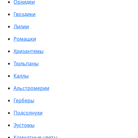
Орхидеи
Гвоздики
Лилии
Ромашки
Хризантемы
Тюльпаны
Каллы
Альстромерии
Герберы
Подсолнухи
Эустомы
Комнатные цветы