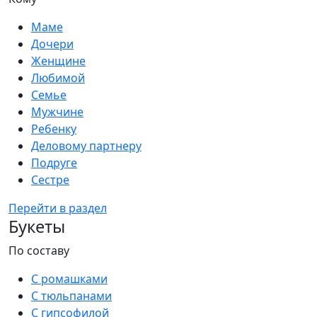
Маме
Дочери
Женщине
Любимой
Семье
Мужчине
Ребенку
Деловому партнеру
Подруге
Сестре
Перейти в раздел
Букеты
По составу
С ромашками
С тюльпанами
С гипсофилой