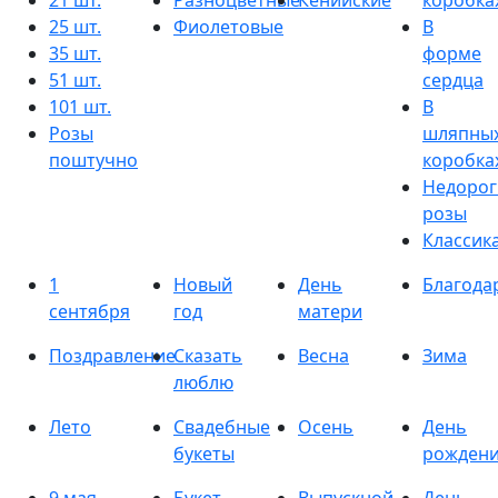
21 шт.
Разноцветные
Кенийские
коробка
25 шт.
Фиолетовые
В
35 шт.
форме
51 шт.
сердца
101 шт.
В
Розы
шляпны
поштучно
коробка
Недорог
розы
Классик
1
Новый
День
Благода
сентября
год
матери
Поздравление
Сказать
Весна
Зима
люблю
Лето
Свадебные
Осень
День
букеты
рожден