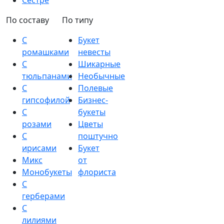
Сестре
По составу
По типу
С
Букет
ромашками
невесты
С
Шикарные
тюльпанами
Необычные
С
Полевые
гипсофилой
Бизнес-
С
букеты
розами
Цветы
С
поштучно
ирисами
Букет
Микс
от
Монобукеты
флориста
С
герберами
С
лилиями