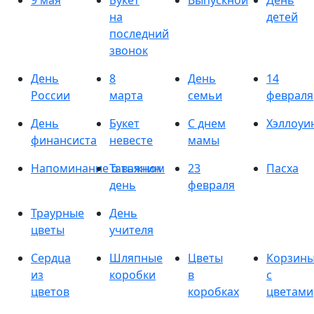
9 мая
Букет
Выпускной
День
на
детей
последний
звонок
День
8
День
14
России
марта
семьи
февраля
День
Букет
С днем
Хэллоуи
финансиста
невесте
мамы
Напоминание о важном
Татьянин
23
Пасха
день
февраля
Траурные
День
цветы
учителя
Сердца
Шляпные
Цветы
Корзин
из
коробки
в
с
цветов
коробках
цветами