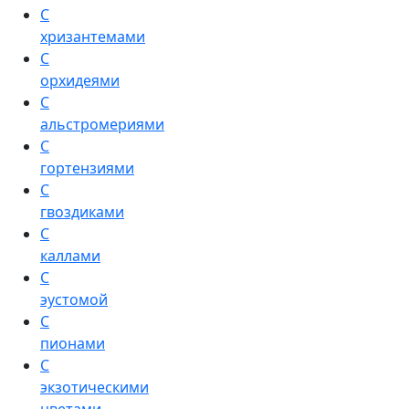
С
хризантемами
С
орхидеями
С
альстромериями
С
гортензиями
С
гвоздиками
С
каллами
С
эустомой
С
пионами
С
экзотическими