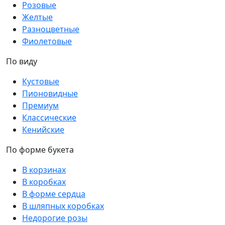
Розовые
Желтые
Разноцветные
Фиолетовые
По виду
Кустовые
Пионовидные
Премиум
Классические
Кенийские
По форме букета
В корзинах
В коробках
В форме сердца
В шляпных коробках
Недорогие розы