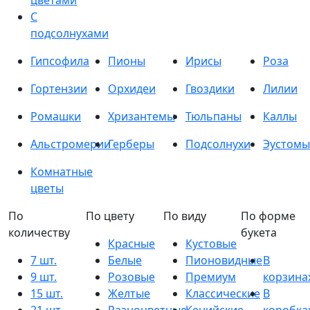
цветами
С
подсолнухами
Гипсофила
Пионы
Ирисы
Роза
Гортензии
Орхидеи
Гвоздики
Лилии
Ромашки
Хризантемы
Тюльпаны
Каллы
Альстромерии
Герберы
Подсолнухи
Эустомы
Комнатные
цветы
По
По цвету
По виду
По форме
количеству
букета
Красные
Кустовые
7 шт.
Белые
Пионовидные
В
9 шт.
Розовые
Премиум
корзина
15 шт.
Желтые
Классические
В