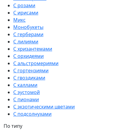
С розами
С ирисами
Микс
Монобукеты
С герберами
С лилиями
С хризантемами
С орхидеями
С альстромериями
С гортензиями
С гвоздиками
С каллами
С эустомой
С пионами
С экзотическими цветами
С подсолнухами
По типу