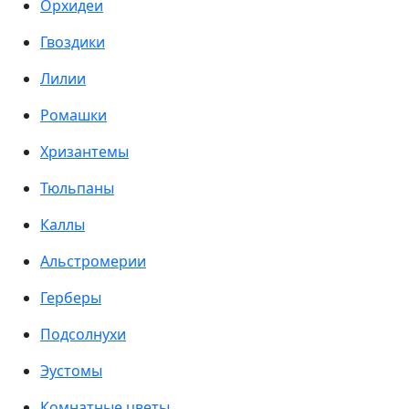
Орхидеи
Гвоздики
Лилии
Ромашки
Хризантемы
Тюльпаны
Каллы
Альстромерии
Герберы
Подсолнухи
Эустомы
Комнатные цветы