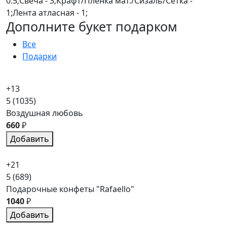
0.5;Свеча - 3;Крафт/Пленка мат./Сизаль/Сетка -
1;Лента атласная - 1;
Дополните букет подарком
Все
Подарки
+13
5
(1035)
Воздушная любовь
660
₽
Добавить
+21
5
(689)
Подарочные конфеты "Rafaello"
1040
₽
Добавить