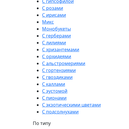
С гипсофилой
С розами
С ирисами
Микс
Монобукеты
С герберами
С лилиями
С хризантемами
С орхидеями
С альстромериями
С гортензиями
С гвоздиками
С каллами
С эустомой
С пионами
С экзотическими цветами
С подсолнухами
По типу