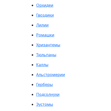
Орхидеи
Гвоздики
Лилии
Ромашки
Хризантемы
Тюльпаны
Каллы
Альстромерии
Герберы
Подсолнухи
Эустомы