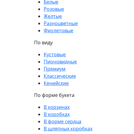
Белые
Розовые
Желтые
Разноцветные
Фиолетовые
По виду
Кустовые
Пионовидные
Премиум
Классические
Кенийские
По форме букета
В корзинах
В коробках
В форме сердца
В шляпных коробках