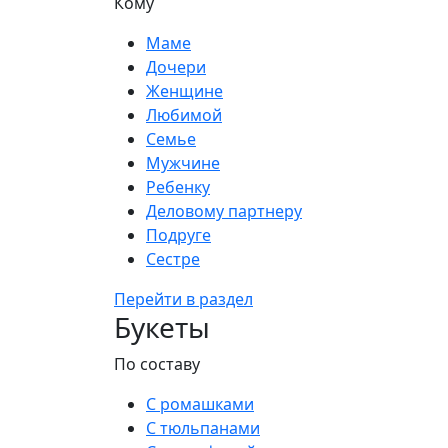
Кому
Маме
Дочери
Женщине
Любимой
Семье
Мужчине
Ребенку
Деловому партнеру
Подруге
Сестре
Перейти в раздел
Букеты
По составу
С ромашками
С тюльпанами