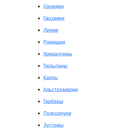
Орхидеи
Гвоздики
Лилии
Ромашки
Хризантемы
Тюльпаны
Каллы
Альстромерии
Герберы
Подсолнухи
Эустомы