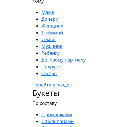
Кому
Маме
Дочери
Женщине
Любимой
Семье
Мужчине
Ребенку
Деловому партнеру
Подруге
Сестре
Перейти в раздел
Букеты
По составу
С ромашками
С тюльпанами