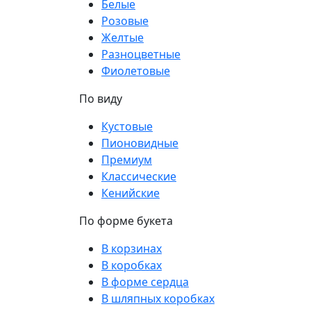
Белые
Розовые
Желтые
Разноцветные
Фиолетовые
По виду
Кустовые
Пионовидные
Премиум
Классические
Кенийские
По форме букета
В корзинах
В коробках
В форме сердца
В шляпных коробках