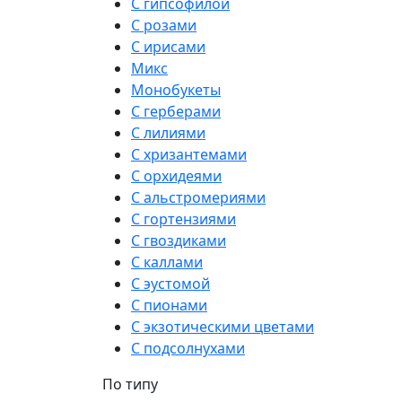
С гипсофилой
С розами
С ирисами
Микс
Монобукеты
С герберами
С лилиями
С хризантемами
С орхидеями
С альстромериями
С гортензиями
С гвоздиками
С каллами
С эустомой
С пионами
С экзотическими цветами
С подсолнухами
По типу