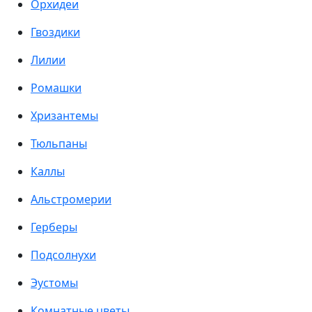
Орхидеи
Гвоздики
Лилии
Ромашки
Хризантемы
Тюльпаны
Каллы
Альстромерии
Герберы
Подсолнухи
Эустомы
Комнатные цветы