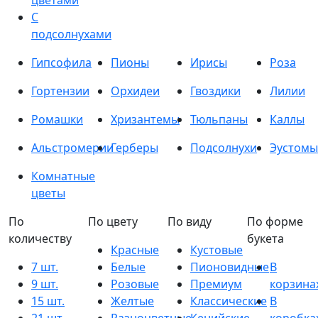
цветами
С
подсолнухами
Гипсофила
Пионы
Ирисы
Роза
Гортензии
Орхидеи
Гвоздики
Лилии
Ромашки
Хризантемы
Тюльпаны
Каллы
Альстромерии
Герберы
Подсолнухи
Эустомы
Комнатные
цветы
По
По цвету
По виду
По форме
количеству
букета
Красные
Кустовые
7 шт.
Белые
Пионовидные
В
9 шт.
Розовые
Премиум
корзина
15 шт.
Желтые
Классические
В