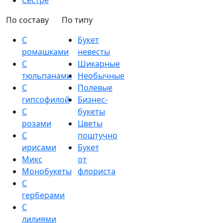
Сестре
По составу
По типу
С
Букет
ромашками
невесты
С
Шикарные
тюльпанами
Необычные
С
Полевые
гипсофилой
Бизнес-
С
букеты
розами
Цветы
С
поштучно
ирисами
Букет
Микс
от
Монобукеты
флориста
С
герберами
С
лилиями