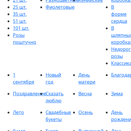
21 шт.
Разноцветные
Кенийские
коробка
25 шт.
Фиолетовые
В
35 шт.
форме
51 шт.
сердца
101 шт.
В
Розы
шляпны
поштучно
коробка
Недорог
розы
Классик
1
Новый
День
Благода
сентября
год
матери
Поздравление
Сказать
Весна
Зима
люблю
Лето
Свадебные
Осень
День
букеты
рожден