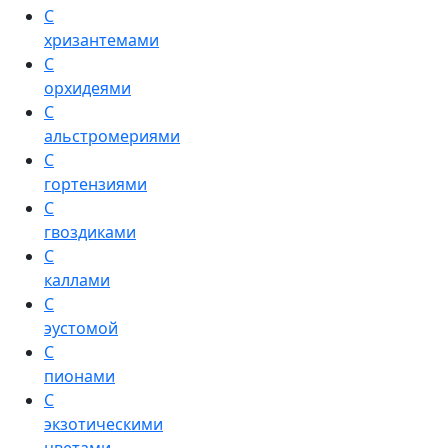
С
хризантемами
С
орхидеями
С
альстромериями
С
гортензиями
С
гвоздиками
С
каллами
С
эустомой
С
пионами
С
экзотическими