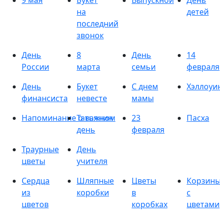
9 мая
Букет
Выпускной
День
на
детей
последний
звонок
День
8
День
14
России
марта
семьи
февраля
День
Букет
С днем
Хэллоуи
финансиста
невесте
мамы
Напоминание о важном
Татьянин
23
Пасха
день
февраля
Траурные
День
цветы
учителя
Сердца
Шляпные
Цветы
Корзин
из
коробки
в
с
цветов
коробках
цветами