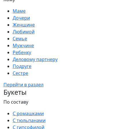
Маме
Дочери
Женщине
Любимой
Семье
Мужчине
Ребенку
Деловому партнеру
Подруге
Сестре
Перейти в раздел
Букеты
По составу
С ромашками
С тюльпанами
С гипсофилой