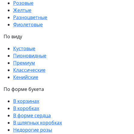
Розовые
Желтые
Разноцветные
Фиолетовые
По виду
Кустовые
Пионовидные
Премиум
Классические
Кенийские
По форме букета
В корзинах
В коробках
В форме сердца
В шляпных коробках
Недорогие розы