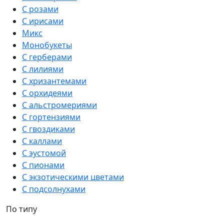
С розами
С ирисами
Микс
Монобукеты
С герберами
С лилиями
С хризантемами
С орхидеями
С альстромериями
С гортензиями
С гвоздиками
С каллами
С эустомой
С пионами
С экзотическими цветами
С подсолнухами
По типу