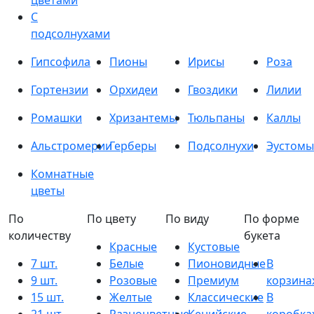
цветами
С
подсолнухами
Гипсофила
Пионы
Ирисы
Роза
Гортензии
Орхидеи
Гвоздики
Лилии
Ромашки
Хризантемы
Тюльпаны
Каллы
Альстромерии
Герберы
Подсолнухи
Эустомы
Комнатные
цветы
По
По цвету
По виду
По форме
количеству
букета
Красные
Кустовые
7 шт.
Белые
Пионовидные
В
9 шт.
Розовые
Премиум
корзина
15 шт.
Желтые
Классические
В