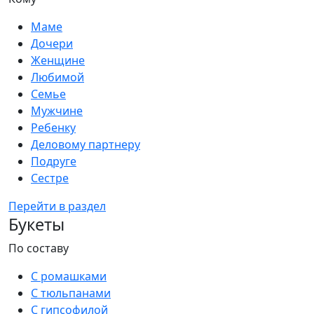
Маме
Дочери
Женщине
Любимой
Семье
Мужчине
Ребенку
Деловому партнеру
Подруге
Сестре
Перейти в раздел
Букеты
По составу
С ромашками
С тюльпанами
С гипсофилой