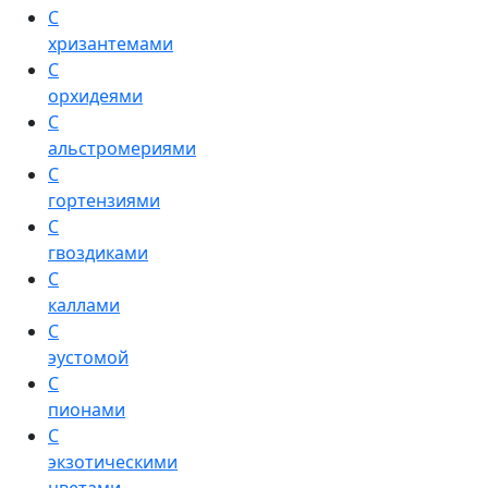
С
хризантемами
С
орхидеями
С
альстромериями
С
гортензиями
С
гвоздиками
С
каллами
С
эустомой
С
пионами
С
экзотическими