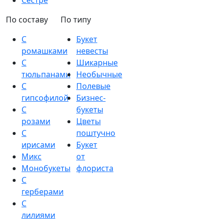
Сестре
По составу
По типу
С
Букет
ромашками
невесты
С
Шикарные
тюльпанами
Необычные
С
Полевые
гипсофилой
Бизнес-
С
букеты
розами
Цветы
С
поштучно
ирисами
Букет
Микс
от
Монобукеты
флориста
С
герберами
С
лилиями