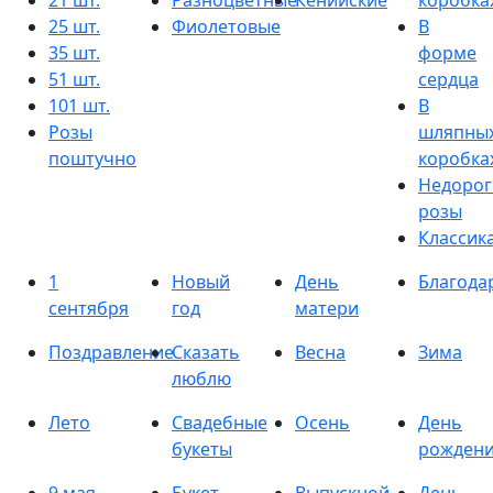
21 шт.
Разноцветные
Кенийские
коробка
25 шт.
Фиолетовые
В
35 шт.
форме
51 шт.
сердца
101 шт.
В
Розы
шляпны
поштучно
коробка
Недорог
розы
Классик
1
Новый
День
Благода
сентября
год
матери
Поздравление
Сказать
Весна
Зима
люблю
Лето
Свадебные
Осень
День
букеты
рожден