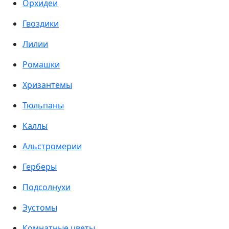
Орхидеи
Гвоздики
Лилии
Ромашки
Хризантемы
Тюльпаны
Каллы
Альстромерии
Герберы
Подсолнухи
Эустомы
Комнатные цветы