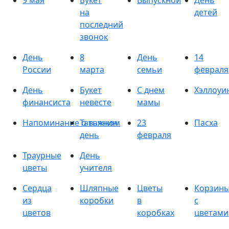
9 мая
Букет
Выпускной
День
на
детей
последний
звонок
День
8
День
14
России
марта
семьи
февраля
День
Букет
С днем
Хэллоуи
финансиста
невесте
мамы
Напоминание о важном
Татьянин
23
Пасха
день
февраля
Траурные
День
цветы
учителя
Сердца
Шляпные
Цветы
Корзин
из
коробки
в
с
цветов
коробках
цветами