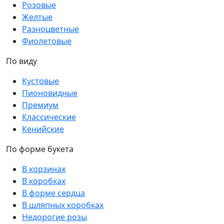
Розовые
Желтые
Разноцветные
Фиолетовые
По виду
Кустовые
Пионовидные
Премиум
Классические
Кенийские
По форме букета
В корзинах
В коробках
В форме сердца
В шляпных коробках
Недорогие розы