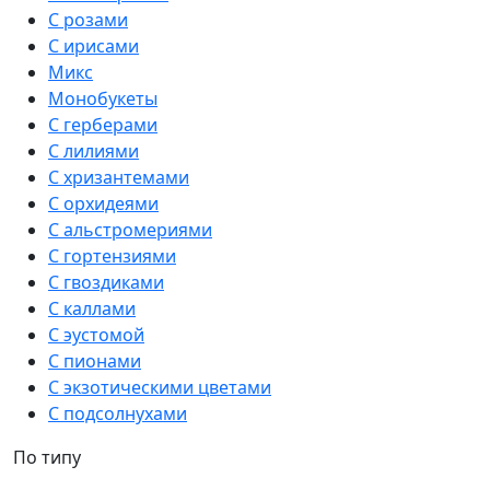
С розами
С ирисами
Микс
Монобукеты
С герберами
С лилиями
С хризантемами
С орхидеями
С альстромериями
С гортензиями
С гвоздиками
С каллами
С эустомой
С пионами
С экзотическими цветами
С подсолнухами
По типу