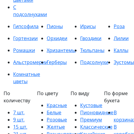
цветами
С
подсолнухами
Гипсофила
Пионы
Ирисы
Роза
Гортензии
Орхидеи
Гвоздики
Лилии
Ромашки
Хризантемы
Тюльпаны
Каллы
Альстромерии
Герберы
Подсолнухи
Эустомы
Комнатные
цветы
По
По цвету
По виду
По форме
количеству
букета
Красные
Кустовые
7 шт.
Белые
Пионовидные
В
9 шт.
Розовые
Премиум
корзина
15 шт.
Желтые
Классические
В