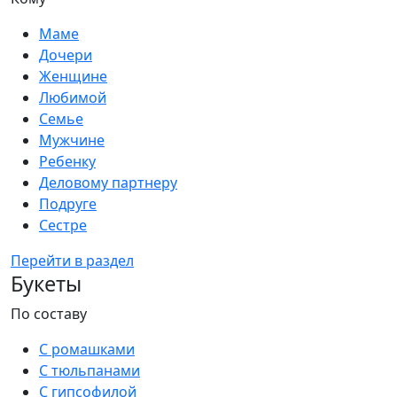
Маме
Дочери
Женщине
Любимой
Семье
Мужчине
Ребенку
Деловому партнеру
Подруге
Сестре
Перейти в раздел
Букеты
По составу
С ромашками
С тюльпанами
С гипсофилой