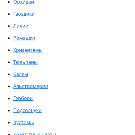
Орхидеи
Гвоздики
Лилии
Ромашки
Хризантемы
Тюльпаны
Каллы
Альстромерии
Герберы
Подсолнухи
Эустомы
Комнатные цветы