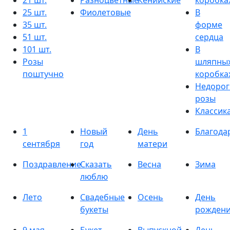
21 шт.
Разноцветные
Кенийские
коробка
25 шт.
Фиолетовые
В
35 шт.
форме
51 шт.
сердца
101 шт.
В
Розы
шляпны
поштучно
коробка
Недорог
розы
Классик
1
Новый
День
Благода
сентября
год
матери
Поздравление
Сказать
Весна
Зима
люблю
Лето
Свадебные
Осень
День
букеты
рожден