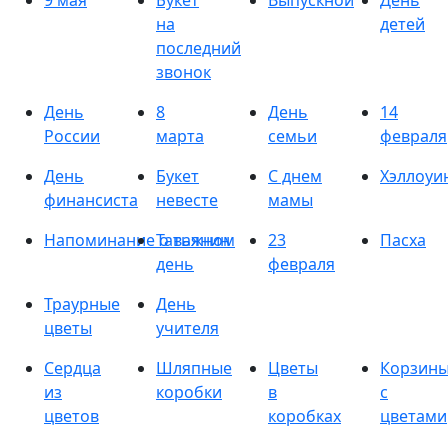
9 мая
Букет
Выпускной
День
на
детей
последний
звонок
День
8
День
14
России
марта
семьи
февраля
День
Букет
С днем
Хэллоуи
финансиста
невесте
мамы
Напоминание о важном
Татьянин
23
Пасха
день
февраля
Траурные
День
цветы
учителя
Сердца
Шляпные
Цветы
Корзин
из
коробки
в
с
цветов
коробках
цветами