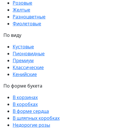
Розовые
Желтые
Разноцветные
Фиолетовые
По виду
Кустовые
Пионовидные
Премиум
Классические
Кенийские
По форме букета
В корзинах
В коробках
В форме сердца
В шляпных коробках
Недорогие розы