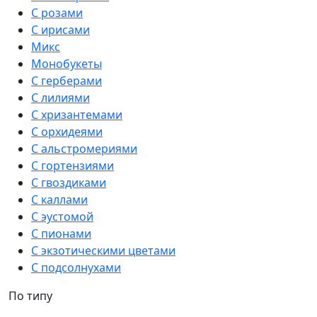
С розами
С ирисами
Микс
Монобукеты
С герберами
С лилиями
С хризантемами
С орхидеями
С альстромериями
С гортензиями
С гвоздиками
С каллами
С эустомой
С пионами
С экзотическими цветами
С подсолнухами
По типу