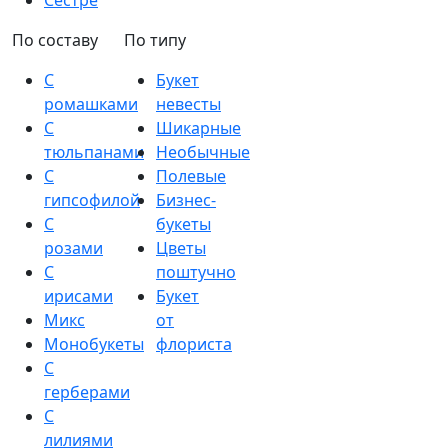
Сестре
По составу
По типу
С
Букет
ромашками
невесты
С
Шикарные
тюльпанами
Необычные
С
Полевые
гипсофилой
Бизнес-
С
букеты
розами
Цветы
С
поштучно
ирисами
Букет
Микс
от
Монобукеты
флориста
С
герберами
С
лилиями