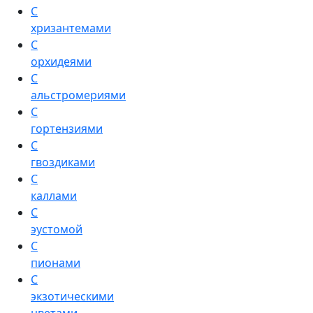
С
хризантемами
С
орхидеями
С
альстромериями
С
гортензиями
С
гвоздиками
С
каллами
С
эустомой
С
пионами
С
экзотическими