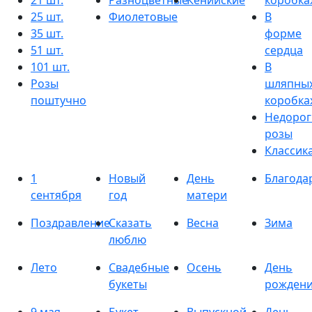
21 шт.
Разноцветные
Кенийские
коробка
25 шт.
Фиолетовые
В
35 шт.
форме
51 шт.
сердца
101 шт.
В
Розы
шляпны
поштучно
коробка
Недорог
розы
Классик
1
Новый
День
Благода
сентября
год
матери
Поздравление
Сказать
Весна
Зима
люблю
Лето
Свадебные
Осень
День
букеты
рожден