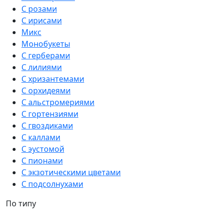
С розами
С ирисами
Микс
Монобукеты
С герберами
С лилиями
С хризантемами
С орхидеями
С альстромериями
С гортензиями
С гвоздиками
С каллами
С эустомой
С пионами
С экзотическими цветами
С подсолнухами
По типу