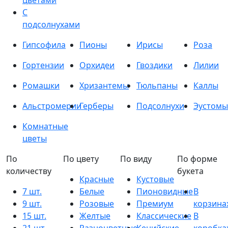
цветами
С
подсолнухами
Гипсофила
Пионы
Ирисы
Роза
Гортензии
Орхидеи
Гвоздики
Лилии
Ромашки
Хризантемы
Тюльпаны
Каллы
Альстромерии
Герберы
Подсолнухи
Эустомы
Комнатные
цветы
По
По цвету
По виду
По форме
количеству
букета
Красные
Кустовые
7 шт.
Белые
Пионовидные
В
9 шт.
Розовые
Премиум
корзина
15 шт.
Желтые
Классические
В