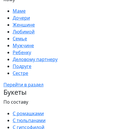
Маме
Дочери
Женщине
Любимой
Семье
Мужчине
Ребенку
Деловому партнеру
Подруге
Сестре
Перейти в раздел
Букеты
По составу
С ромашками
С тюльпанами
С гипсофилой