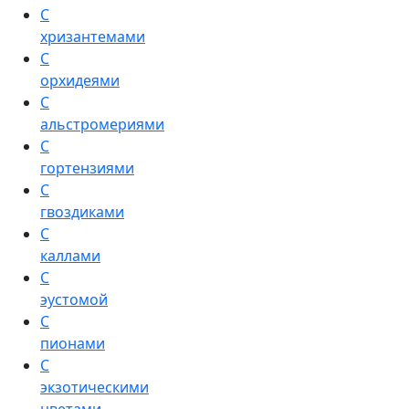
С
хризантемами
С
орхидеями
С
альстромериями
С
гортензиями
С
гвоздиками
С
каллами
С
эустомой
С
пионами
С
экзотическими