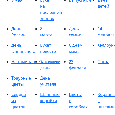
9 мая
Букет
Выпускной
День
на
детей
последний
звонок
День
8
День
14
России
марта
семьи
февраля
День
Букет
С днем
Хэллоуи
финансиста
невесте
мамы
Напоминание о важном
Татьянин
23
Пасха
день
февраля
Траурные
День
цветы
учителя
Сердца
Шляпные
Цветы
Корзин
из
коробки
в
с
цветов
коробках
цветами