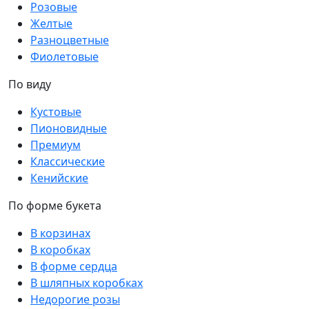
Розовые
Желтые
Разноцветные
Фиолетовые
По виду
Кустовые
Пионовидные
Премиум
Классические
Кенийские
По форме букета
В корзинах
В коробках
В форме сердца
В шляпных коробках
Недорогие розы