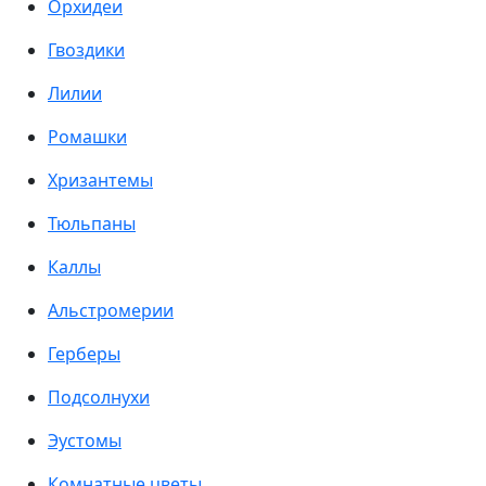
Орхидеи
Гвоздики
Лилии
Ромашки
Хризантемы
Тюльпаны
Каллы
Альстромерии
Герберы
Подсолнухи
Эустомы
Комнатные цветы