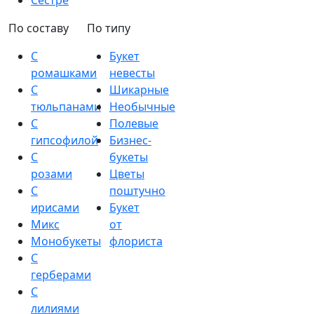
Сестре
По составу
По типу
С
Букет
ромашками
невесты
С
Шикарные
тюльпанами
Необычные
С
Полевые
гипсофилой
Бизнес-
С
букеты
розами
Цветы
С
поштучно
ирисами
Букет
Микс
от
Монобукеты
флориста
С
герберами
С
лилиями